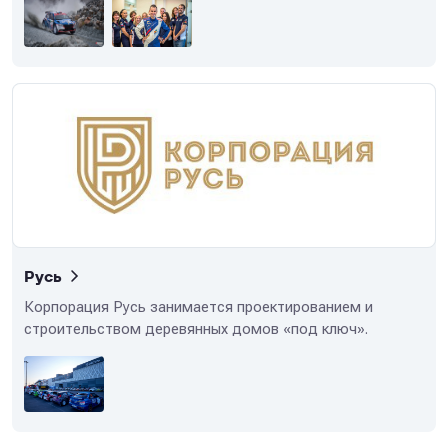
результатами стендовых испытаний, направленными на
исследование влияния физико-химических
характеристик бензинов АИ-92 и АИ-95 на
эксплуатационные характеристики двигателей
внутреннего сгорания, проведенными в 2024 г. ООО
«Аналитический центр ААИ-ГСМ» (г. Москва).
Русь
Корпорация Русь занимается проектированием и
строительством деревянных домов «под ключ».