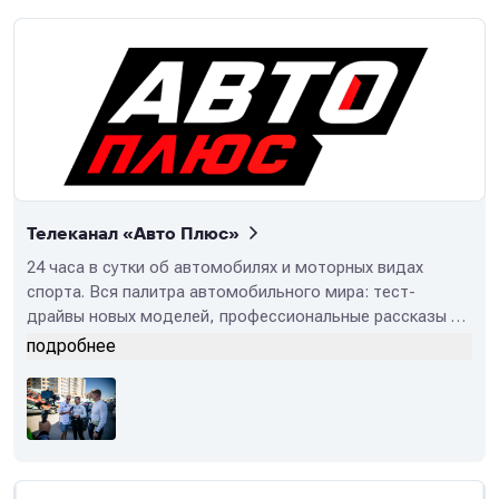
Телеканал «Авто Плюс»
24 часа в сутки об автомобилях и моторных видах
спорта. Вся палитра автомобильного мира: тест-
драйвы новых моделей, профессиональные рассказы о
подержанных машинах, телевизионный журнал о
подробнее
тюнинге, мировые гоночные серии, лучшие шоу,
автомобильные путешествия, дневники автомобильных
экспедиций, мотопробеги, автомобильная экзотика и
автомобильная история, репортажи с мировых
автосалонов, а также острые дискуссии на
автомобильные темы в нашей студии.