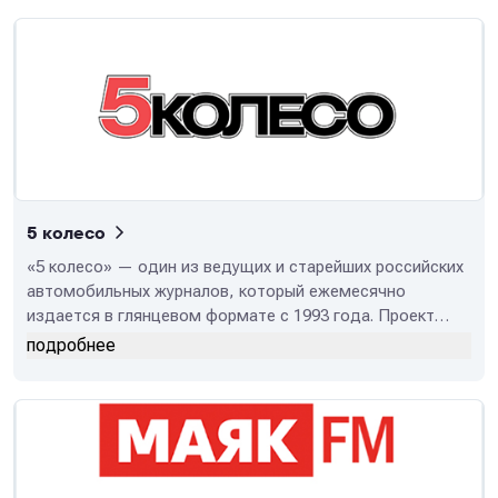
5 колесо
«5 колесо» — один из ведущих и старейших российских
автомобильных журналов, который ежемесячно
издается в глянцевом формате с 1993 года. Проект
объединяет печатную версию, крупный новостной
подробнее
автомобильный портал 5koleso.ru и каналы в
социальных сетях.