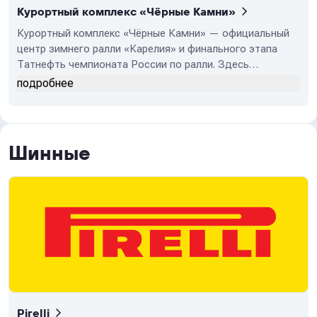
Курортный комплекс «Чёрные Камни»
Курортный комплекс «Чёрные Камни» — официальный
центр зимнего ралли «Карелия» и финального этапа
Татнефть чемпионата России по ралли. Здесь
размещаются штаб гонки, команды и гости
подробнее
мероприятия. Здесь вы живете в атмосфере большого
автоспорта и комфорта, в самом эпицентре событий.
Забронируйте проживание и станьте частью
легендарной гонки.
Шинные
Pirelli