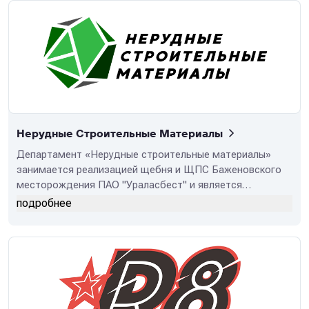
Нерудные Строительные Материалы
Департамент «Нерудные строительные материалы»
занимается реализацией щебня и ЩПС Баженовского
месторождения ПАО "Ураласбест" и является
крупнейшим поставщиком нерудных строительных
подробнее
материалов в Уральском регионе.